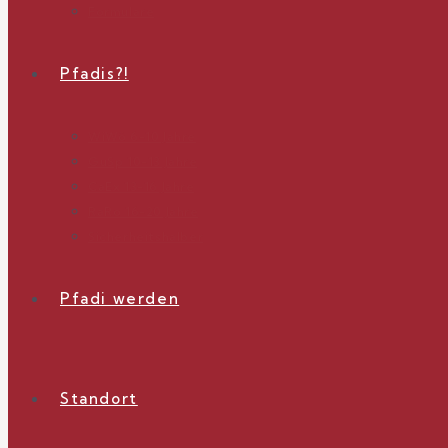
Formulare
Pfadis?!
WiWö 6-10 Jahre
GuSp 10-13 Jahre
CaEx 13-16 Jahre
RaRo 16-20 Jahre
Sicherheitshalber
Pfadi werden
Standort