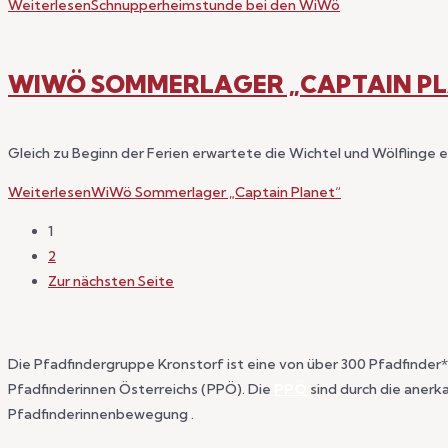
Weiterlesen
Schnupperheimstunde bei den WiWö
WIWÖ SOMMERLAGER „CAPTAIN PL
Gleich zu Beginn der Ferien erwartete die Wichtel und Wölflinge
Weiterlesen
WiWö Sommerlager „Captain Planet“
1
2
Zur nächsten Seite
Die Pfadfindergruppe Kronstorf ist eine von über 300 Pfadfinde
Pfadfinderinnen Österreichs (PPÖ). Die
PPÖ
sind durch die aner
Pfadfinderinnenbewegung .