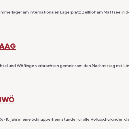
ihr Sommerlager am internationalen Lagerplatz Zellhof am Mattsee in 
HAAG
ichtel und Wöflinge verbrachten gemeinsam den Nachmittag mit Löwe
WIWÖ
(6-10 Jahre) eine Schnupperheimstunde für alle Volksschulkinder, die