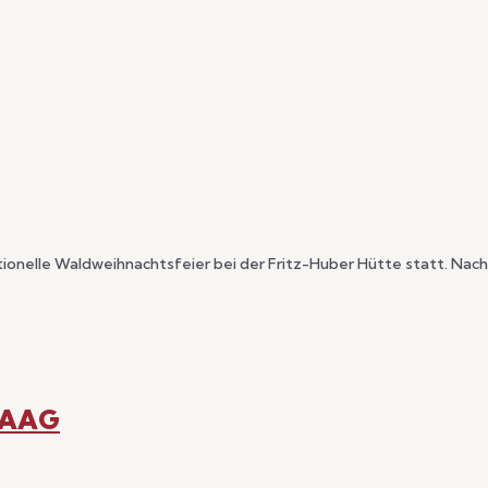
tionelle Waldweihnachtsfeier bei der Fritz-Huber Hütte statt. N
HAAG