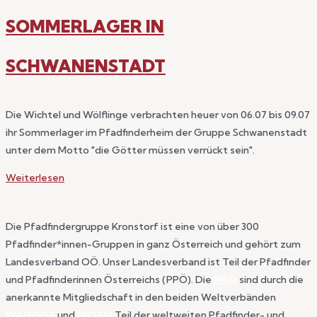
–
SOMMERLAGER IN
Italienrundreise
2024
SCHWANENSTADT
Die Wichtel und Wölflinge verbrachten heuer von 06.07 bis 09.07
ihr Sommerlager im Pfadfinderheim der Gruppe Schwanenstadt
unter dem Motto "die Götter müssen verrückt sein".
Sommerlager
Weiterlesen
in
Schwanenstadt
Die Pfadfindergruppe Kronstorf ist eine von über 300
Pfadfinder*innen-Gruppen in ganz Österreich und gehört zum
Landesverband OÖ. Unser Landesverband ist Teil der Pfadfinder
und Pfadfinderinnen Österreichs (PPÖ). Die
PPÖ
sind durch die
anerkannte Mitgliedschaft in den beiden Weltverbänden
WAGGGS
und
WOSM
Teil der weltweiten Pfadfinder- und