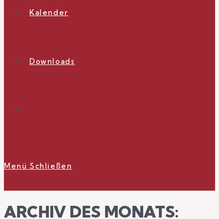
Kalender
Downloads
Website-
Suche
Menü
Schließen
ARCHIV DES MONATS:
umschalten