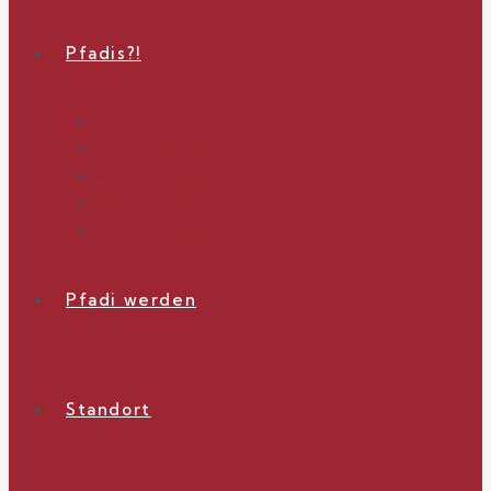
Pfadis?!
WiWö 6-10 Jahre
GuSp 10-13 Jahre
CaEx 13-16 Jahre
RaRo 16-20 Jahre
Sicherheitshalber
Pfadi werden
Standort