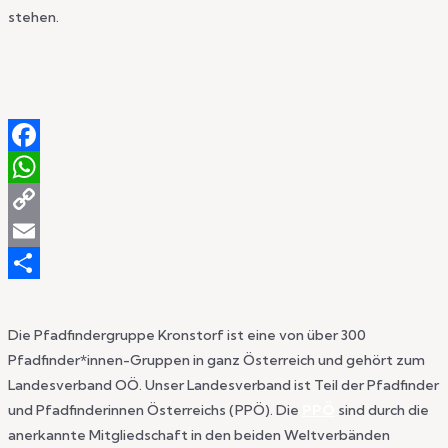
stehen.
Facebook
WhatsApp
Copy
Link
Email
Teilen
Die Pfadfindergruppe Kronstorf ist eine von über 300
Pfadfinder*innen-Gruppen in ganz Österreich und gehört zum
Landesverband OÖ. Unser Landesverband ist Teil der Pfadfinder
und Pfadfinderinnen Österreichs (PPÖ). Die
PPÖ
sind durch die
anerkannte Mitgliedschaft in den beiden Weltverbänden