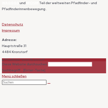
WAGGGS
und
WOSM
Teil der weltweiten Pfadfinder- und
Pfadfinderinnenbewegung .
Datenschutz
Impressum
Adresse:
Hauptstraße 31
4484 Kronstorf
© Pfadfinder*innen Kronstorf
Diese Website durchsuchen
Suchbegriff... [Enter-Taste]
Menü schließen