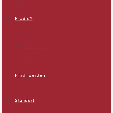
Formulare
Pfadis?!
WiWö 6-10 Jahre
GuSp 10-13 Jahre
CaEx 13-16 Jahre
RaRo 16-20 Jahre
Sicherheitshalber
Pfadi werden
Standort