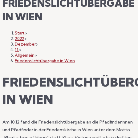
FRIEDENSLICHTÜBERGABE
IN WIEN
Start
>
2022
>
Dezember
>
11.
>
Allgemein
>
Friedenslichtübergabe in Wien
FRIEDENSLICHTÜBER
IN WIEN
Am 10.12 fand die Friedenslichtübergabe an die Pfadfinderinnen
und Pfadfinder in der Friedenskirche in Wien unter dem Motto
„Plant a tree of Hope“ statt. Klara, Victoria und Letizia durften