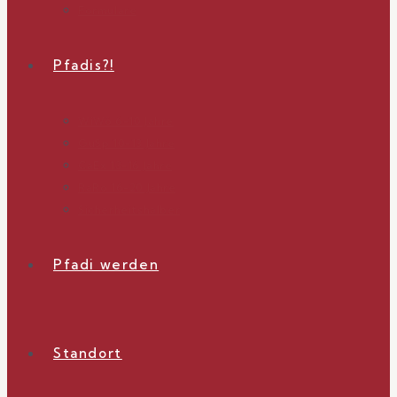
Formulare
Pfadis?!
WiWö 6-10 Jahre
GuSp 10-13 Jahre
CaEx 13-16 Jahre
RaRo 16-20 Jahre
Sicherheitshalber
Pfadi werden
Standort